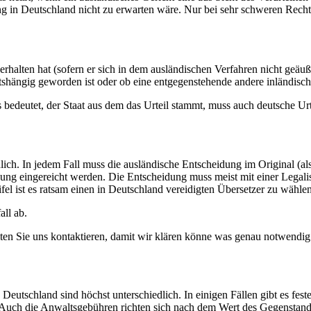
 in Deutschland nicht zu erwarten wäre. Nur bei sehr schweren Rechts
erhalten hat (sofern er sich in dem ausländischen Verfahren nicht geäuß
chtshängig geworden ist oder ob eine entgegenstehende andere inländis
s bedeutet, der Staat aus dem das Urteil stammt, muss auch deutsche Ur
ich. In jedem Fall muss die ausländische Entscheidung im Original (al
ung eingereicht werden. Die Entscheidung muss meist mit einer Legalis
el ist es ratsam einen in Deutschland vereidigten Übersetzer zu wählen
ll ab.
lten Sie uns kontaktieren, damit wir klären könne was genau notwendig 
Deutschland sind höchst unterschiedlich. In einigen Fällen gibt es f
uch die Anwaltsgebühren richten sich nach dem Wert des Gegenstande