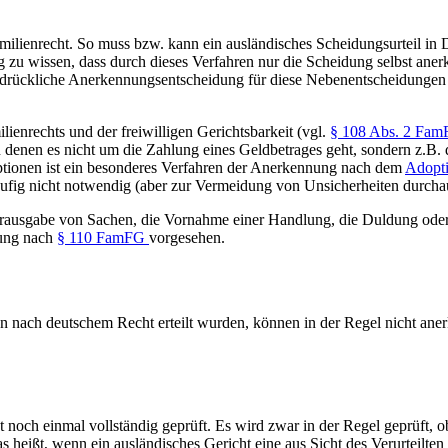
ilienrecht. So muss bzw. kann ein ausländisches Scheidungsurteil in 
g zu wissen, dass durch dieses Verfahren nur die Scheidung selbst ane
drückliche Anerkennungsentscheidung für diese Nebenentscheidungen gew
enrechts und der freiwilligen Gerichtsbarkeit (vgl.
§ 108 Abs. 2 Fa
 denen es nicht um die Zahlung eines Geldbetrages geht, sondern z.B. 
tionen ist ein besonderes Verfahren der Anerkennung nach dem
Adopti
äufig nicht notwendig (aber zur Vermeidung von Unsicherheiten durch
erausgabe von Sachen, die Vornahme einer Handlung, die Duldung oder
rung nach
§ 110 FamFG
vorgesehen.
n nach deutschem Recht erteilt wurden, können in der Regel nicht aner
t noch einmal vollständig geprüft. Es wird zwar in der Regel geprüft, 
as heißt, wenn ein ausländisches Gericht eine aus Sicht des Verurteilten