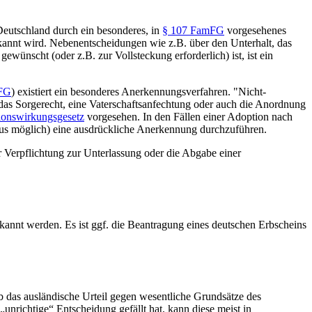
Deutschland durch ein besonderes, in
§ 107 FamFG
vorgesehenes
rkannt wird. Nebenentscheidungen wie z.B. über den Unterhalt, das
ünscht (oder z.B. zur Vollsteckung erforderlich) ist, ist ein
mFG
) existiert ein besonderes Anerkennungsverfahren. "Nicht-
das Sorgerecht, eine Vaterschaftsanfechtung oder auch die Anordnung
onswirkungsgesetz
vorgesehen. In den Fällen einer Adoption nach
aus möglich) eine ausdrückliche Anerkennung durchzuführen.
 Verpflichtung zur Unterlassung oder die Abgabe einer
kannt werden. Es ist ggf. die Beantragung eines deutschen Erbscheins
ob das ausländische Urteil gegen wesentliche Grundsätze des
 „unrichtige“ Entscheidung gefällt hat, kann diese meist in