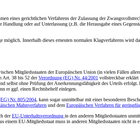
ahmen eines gerichtlichen Verfahrens der Zulassung der Zwangsvollstr
r Handlung oder auf Unterlassung (z.B. die Herausgabe eines Gegenst
age möglich. Innerhalb dieses erneuten normalen Klagverfahrens wird d
ischen Mitgliedsstaaten der Europäischen Union (in vielen Fällen allerd
 Art. 38 bis 52 der
Verordnung (EG) Nr. 44/2001
vollstreckbar erklärt
 und selbst ohne Prüfung der Anerkennungsfähigkeit des Urteils erfolgt
nn er ggf. einen Rechtsbehelf einlegen.
(EG) Nr. 805/2004
, kann sogar unmittelbar mit einer besonderen Besc
äischen Mahnverfahren
und dem
Europäischen Verfahren für geringfü
ch der
EU-Unterhaltsverordnung
in den anderen Mitgliedsstaaten unmit
aus einem EU-Mitgliedsstaat muss in anderen Mitgliedsstaaten nicht i