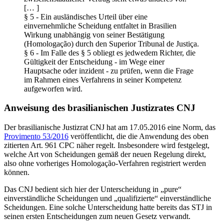
[… ]
§ 5 - Ein ausländisches Urteil über eine
einvernehmliche Scheidung entfaltet in Brasilien
Wirkung unabhängig von seiner Bestätigung
(Homologação) durch den Superior Tribunal de Justiça.
§ 6 - Im Falle des § 5 obliegt es jedwedem Richter, die
Gültigkeit der Entscheidung - im Wege einer
Hauptsache oder inzident - zu prüfen, wenn die Frage
im Rahmen eines Verfahrens in seiner Kompetenz
aufgeworfen wird.
Anweisung des brasilianischen Justizrates CNJ
Der brasilianische Justizrat CNJ hat am 17.05.2016 eine Norm, das
Provimento 53/2016
veröffentlicht, die die Anwendung des oben
zitierten Art. 961 CPC näher regelt. Insbesondere wird festgelegt,
welche Art von Scheidungen gemäß der neuen Regelung direkt,
also ohne vorheriges Homologação-Verfahren registriert werden
können.
Das CNJ bedient sich hier der Unterscheidung in „pure“
einverständliche Scheidungen und „qualifizierte“ einverständliche
Scheidungen. Eine solche Unterscheidung hatte bereits das STJ in
seinen ersten Entscheidungen zum neuen Gesetz verwandt.