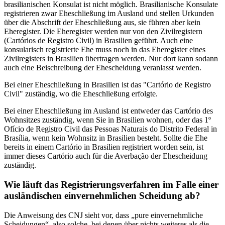
brasilianischen Konsulat ist nicht möglich. Brasilianische Konsulate
registrieren zwar Eheschließung im Ausland und stellen Urkunden
über die Abschrift der Eheschließung aus, sie führen aber kein
Eheregister. Die Eheregister werden nur von den Zivilregistern
(Cartórios de Registro Civil) in Brasilien geführt. Auch eine
konsularisch registrierte Ehe muss noch in das Eheregister eines
Zivilregisters in Brasilien übertragen werden. Nur dort kann sodann
auch eine Beischreibung der Ehescheidung veranlasst werden.
Bei einer Eheschließung in Brasilien ist das "Cartório de Registro
Civil" zuständig, wo die Eheschließung erfolgte.
Bei einer Eheschließung im Ausland ist entweder das Cartório des
Wohnsitzes zuständig, wenn Sie in Brasilien wohnen, oder das 1º
Ofício de Registro Civil das Pessoas Naturais do Distrito Federal in
Brasília, wenn kein Wohnsitz in Brasilien besteht. Sollte die Ehe
bereits in einem Cartório in Brasilien registriert worden sein, ist
immer dieses Cartório auch für die Averbação der Ehescheidung
zuständig.
Wie läuft das Registrierungsverfahren im Falle einer
ausländischen einvernehmlichen Scheidung ab?
Die Anweisung des CNJ sieht vor, dass „pure einvernehmliche
Scheidungen“, also solche, bei denen über nichts weiteres als die