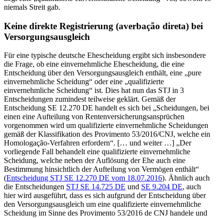
niemals Streit gab.
Keine direkte Registrierung (averbação direta) bei
Versorgungsausgleich
Für eine typische deutsche Ehescheidung ergibt sich insbesondere
die Frage, ob eine einvernehmliche Ehescheidung, die eine
Entscheidung über den Versorgungsausgleich enthält, eine „pure
einvernehmliche Scheidung“ oder eine „qualifizierte
einvernehmliche Scheidung“ ist. Dies hat nun das STJ in 3
Entscheidungen zumindest teilweise geklärt. Gemäß der
Entscheidung SE 12.270 DE handelt es sich bei „Scheidungen, bei
einen eine Aufteilung von Rentenversicherungsansprüchen
vorgenommen wird um qualifizierte einvernehmliche Scheidungen
gemäß der Klassifikation des Provimento 53/2016/CNJ, welche ein
Homologação-Verfahren erfordern“. [… und weiter …] „Der
vorliegende Fall behandelt eine qualifizierte einvernehmliche
Scheidung, welche neben der Auflösung der Ehe auch eine
Bestimmung hinsichtlich der Aufteilung von Vermögen enthält“
(
Entscheidung STJ SE 12.270 DE vom 18.07.2016
). Ähnlich auch
die Entscheidungen
STJ SE 14.725 DE
und
SE 9.204 DE
, auch
hier wird ausgeführt, dass es sich aufgrund der Entscheidung über
den Versorgungsausgleich um eine qualifizierte einvernehmliche
Scheidung im Sinne des Provimento 53/2016 de CNJ handele und